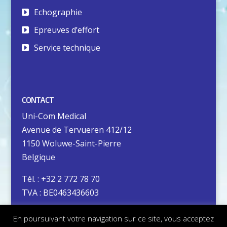
Echographie
Epreuves d’effort
Service technique
CONTACT
Uni-Com Medical
Avenue de Tervueren 412/12
1150 Woluwe-Saint-Pierre
Belgique
Tél. : +32 2 772 78 70
TVA : BE0463436603
En poursuivant votre navigation sur ce site, vous acceptez
Vie privée