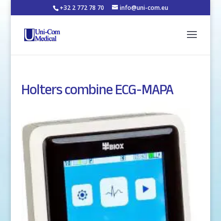
+32 2 772 78 70
info@uni-com.eu
Holters combine ECG-MAPA