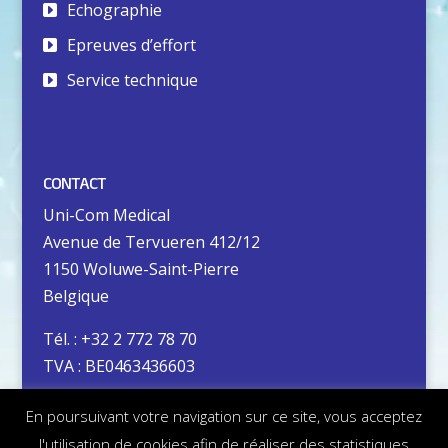
Echographie
Epreuves d’effort
Service technique
CONTACT
Uni-Com Medical
Avenue de Tervueren 412/12
1150 Woluwe-Saint-Pierre
Belgique
Tél. : +32 2 772 78 70
TVA : BE0463436603
En poursuivant votre navigation sur ce site, vous acceptez
Vie privée
l'utilisation de cookies afin de réaliser des statistiques