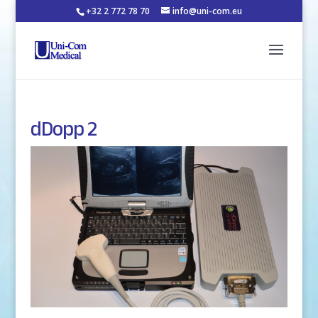
+32 2 772 78 70
info@uni-com.eu
dDopp 2