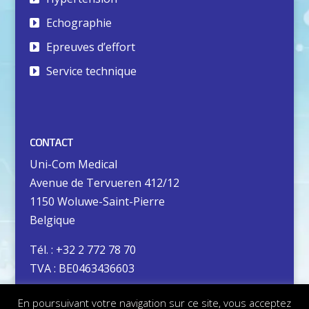
Echographie
Epreuves d’effort
Service technique
CONTACT
Uni-Com Medical
Avenue de Tervueren 412/12
1150 Woluwe-Saint-Pierre
Belgique
Tél. : +32 2 772 78 70
TVA : BE0463436603
En poursuivant votre navigation sur ce site, vous acceptez
Vie privée