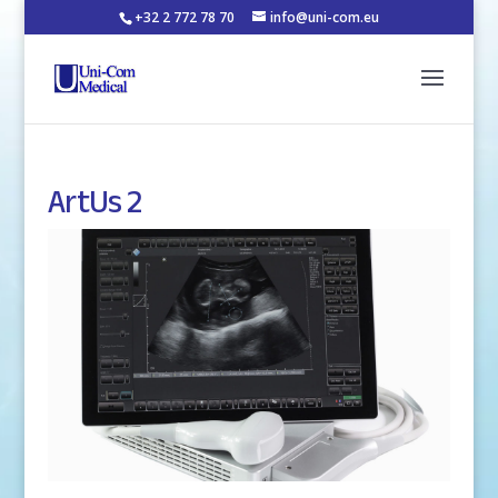
+32 2 772 78 70
info@uni-com.eu
ArtUs 2