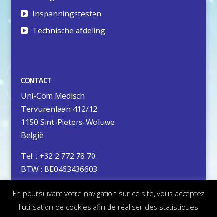
Inspanningstesten
Technische afdeling
CONTACT
Uni-Com Medisch
Tervurenlaan 412/12
1150 Sint-Pieters-Woluwe
België
Tel. : +32 2 772 78 70
BTW : BE0463436603
En poursuivant votre navigation sur ce site, vous acceptez
Privacybeleid
l'utilisation de cookies afin de réaliser des statistiques
Juridische informatie