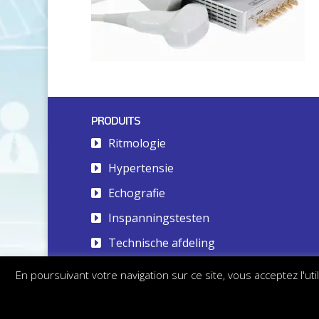
PRODUITS
Ritmologie
Hypertensie
Echografie
Inspanningstesten
Technische afdeling
En poursuivant votre navigation sur ce site, vous acceptez l'u