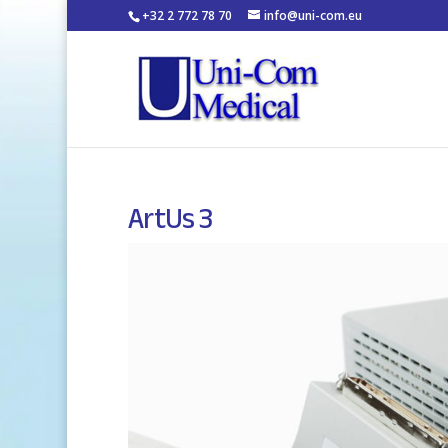
+32 2 772 78 70
info@uni-com.eu
ArtUs 3