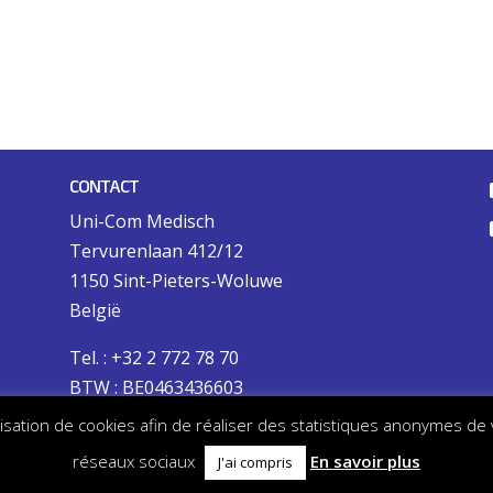
CONTACT
Uni-Com Medisch
Tervurenlaan 412/12
1150 Sint-Pieters-Woluwe
België
Tel. : +32 2 772 78 70
BTW : BE0463436603
tilisation de cookies afin de réaliser des statistiques anonymes de
réseaux sociaux
En savoir plus
J'ai compris