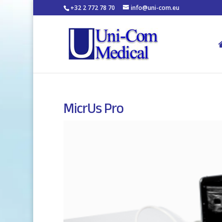
+32 2 772 78 70
info@uni-com.eu
MicrUs Pro