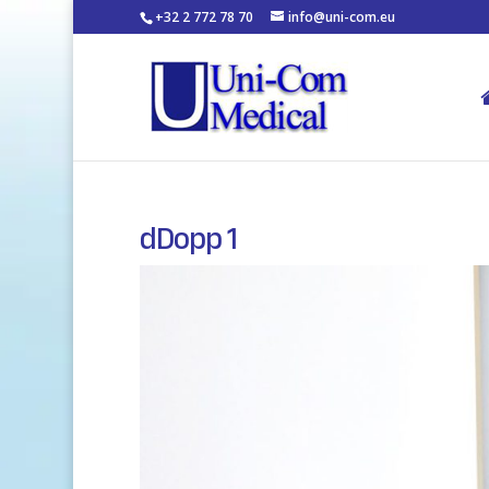
+32 2 772 78 70
info@uni-com.eu
dDopp 1