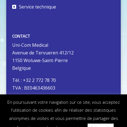
Service technique
CONTACT
Uni-Com Medical
Avenue de Tervueren 412/12
1150 Woluwe-Saint-Pierre
Belgique
Tél. : +32 2 772 78 70
TVA : BE0463436603
En poursuivant votre navigation sur ce site, vous acceptez
Vie privée
l'utilisation de cookies afin de réaliser des statistiques
Mentions légales
anonymes de visites et vous permettre de partager des