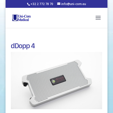
+32 2 772 78 70
info@uni-com.eu
dDopp 4