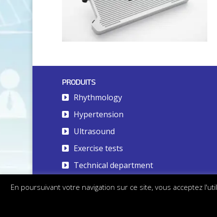
PRODUITS
Rhythmology
Hypertension
Ultrasound
Exercise tests
Technical department
En poursuivant votre navigation sur ce site, vous acceptez l'u