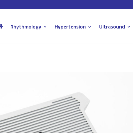
Rhythmology
Hypertension
Ultrasound