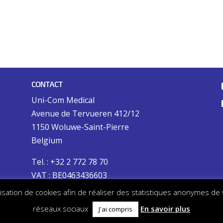
CONTACT
Uni-Com Medical
Avenue de Tervueren 412/12
1150 Woluwe-Saint-Pierre
Belgium
Tel. : +32 2 772 78 70
VAT : BE0463436603
tilisation de cookies afin de réaliser des statistiques anonymes de
réseaux sociaux
En savoir plus
J'ai compris