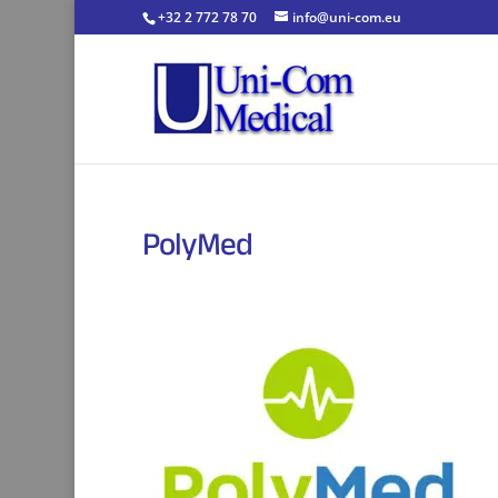
+32 2 772 78 70
info@uni-com.eu
PolyMed