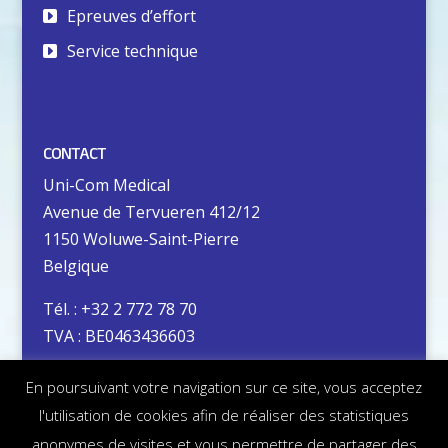
Epreuves d’effort
Service technique
CONTACT
Uni-Com Medical
Avenue de Tervueren 412/12
1150 Woluwe-Saint-Pierre
Belgique
Tél. : +32 2 772 78 70
TVA : BE0463436603
En poursuivant votre navigation sur ce site, vous acceptez
Vie privée
l'utilisation de cookies afin de réaliser des statistiques
Mentions légales
anonymes de visites et vous permettre de partager des