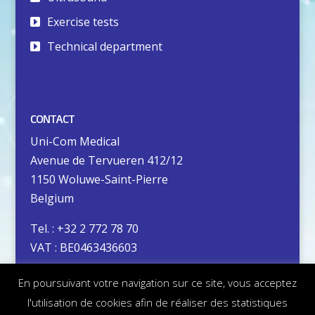
Exercise tests
Technical department
CONTACT
Uni-Com Medical
Avenue de Tervueren 412/12
1150 Woluwe-Saint-Pierre
Belgium
Tel. : +32 2 772 78 70
VAT : BE0463436603
En poursuivant votre navigation sur ce site, vous acceptez
Privacy policy
l'utilisation de cookies afin de réaliser des statistiques
Terms of use