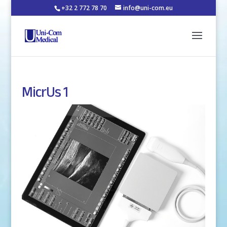
+32 2 772 78 70
info@uni-com.eu
MicrUs 1