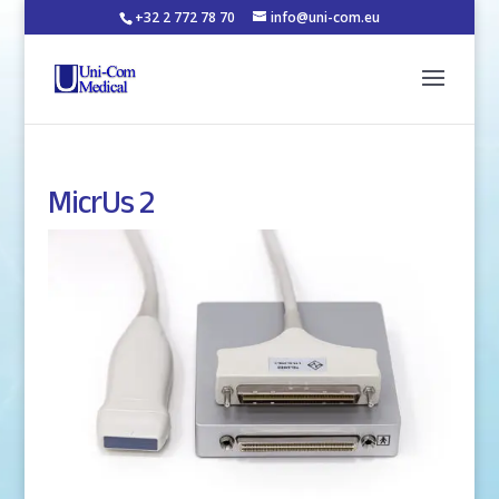
+32 2 772 78 70
info@uni-com.eu
MicrUs 2