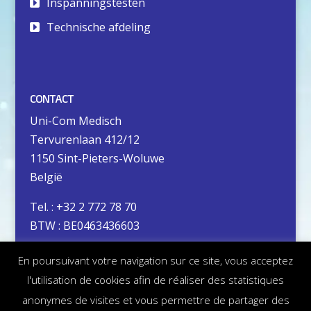
Inspanningstesten
Technische afdeling
CONTACT
Uni-Com Medisch
Tervurenlaan 412/12
1150 Sint-Pieters-Woluwe
België
Tel. : +32 2 772 78 70
BTW : BE0463436603
En poursuivant votre navigation sur ce site, vous acceptez
Privacybeleid
l'utilisation de cookies afin de réaliser des statistiques
Juridische informatie
anonymes de visites et vous permettre de partager des