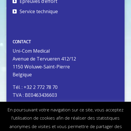
Epreuves d’effort
Service technique
CONTACT
Uni-Com Medical
Avenue de Tervueren 412/12
1150 Woluwe-Saint-Pierre
Belgique
Tél. : +32 2 772 78 70
TVA : BE0463436603
En poursuivant votre navigation sur ce site, vous acceptez
Vie privée
l'utilisation de cookies afin de réaliser des statistiques
Mentions légales
anonymes de visites et vous permettre de partager des