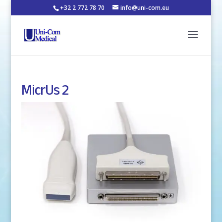
+32 2 772 78 70
info@uni-com.eu
MicrUs 2